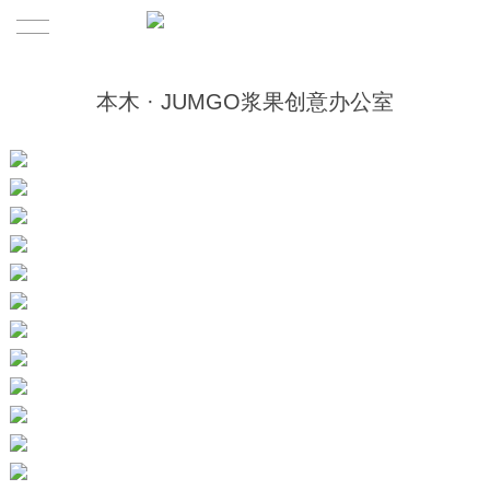
首頁
本木 · JUMGO浆果创意办公室
關於本木
合作案例
本木介紹
本木產品
服務体系
咨訊
本木團隊
聯系
新闻
媒体
联系我们
加入我們