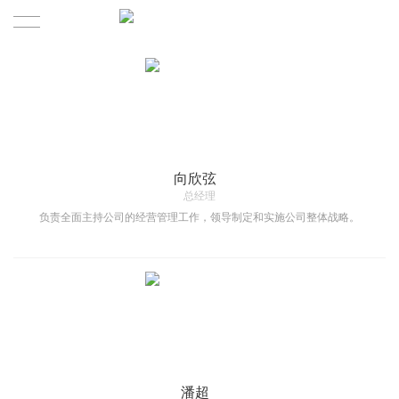
首頁
關於本木
本木介紹
向欣弦
总经理
服務体系
负责全面主持公司的经营管理工作，领导制定和实施公司整体战略。
本木團隊
合作案例
本木產品
咨訊
潘超