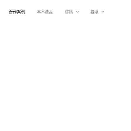
合作案例
本木產品
咨訊
聯系