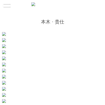
首頁
本木 · 贵仕
關於本木
合作案例
本木介紹
本木產品
服務体系
咨訊
本木團隊
聯系
新闻
媒体
联系我们
加入我們