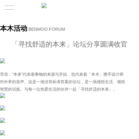
首頁
本木活动
BENMOO FORUM
​
關於本木
「寻找舒适的本来」​论坛分享圆满收官
合作案例
本木介紹
本木產品
服務体系
导语：“本来”代表着事物的来源与开始​，也代表着「本木」携手设计师
对外界的发声​。这是一场没有标准答案的论坛​，是一场领悟生活、领悟
咨訊
本木團隊
智慧的试炼​。与每一位热爱生活的伙伴一起「寻找舒适的本来」。
新闻
媒体
聯系